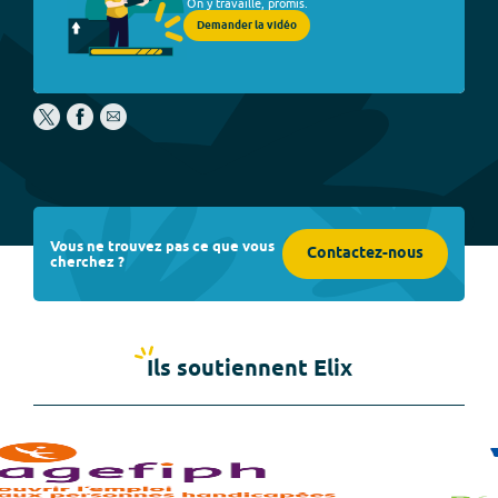
On y travaille, promis.
Demander la vidéo
Vous ne trouvez pas ce que vous
Contactez-nous
cherchez ?
Ils soutiennent Elix