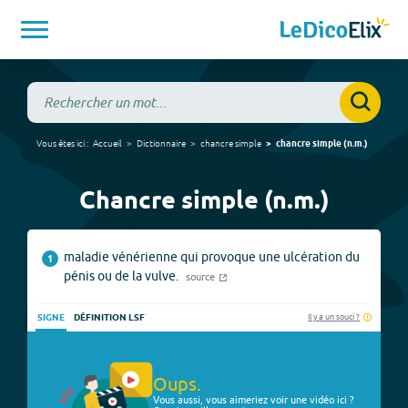
Vous êtes ici :
Accueil
Dictionnaire
chancre simple
chancre simple
(
n.m.
)
Chancre simple (n.m.)
maladie vénérienne qui provoque une ulcération du
1
pénis ou de la vulve.
source
Il y a un souci ?
SIGNE
DÉFINITION LSF
Oups.
Vous aussi, vous aimeriez voir une vidéo ici ?