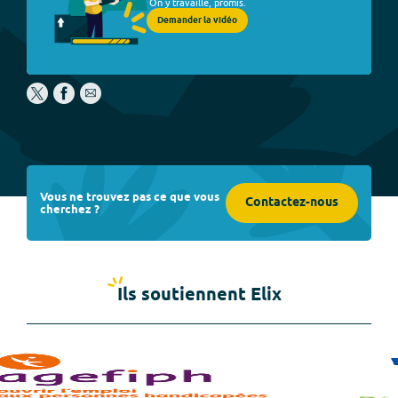
On y travaille, promis.
Demander la vidéo
Vous ne trouvez pas ce que vous
Contactez-nous
cherchez ?
Ils soutiennent Elix