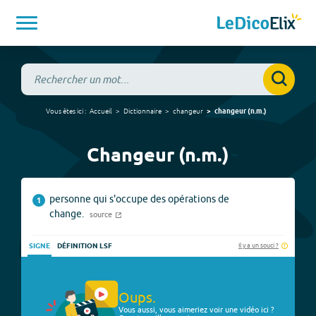
Vous êtes ici :
Accueil
Dictionnaire
changeur
changeur
(
n.m.
)
Changeur (n.m.)
personne qui s'occupe des opérations de
1
change.
source
Il y a un souci ?
SIGNE
DÉFINITION LSF
Oups.
Vous aussi, vous aimeriez voir une vidéo ici ?