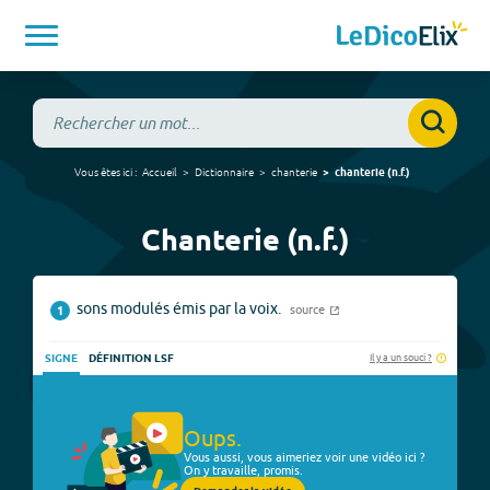
Vous êtes ici :
Accueil
Dictionnaire
chanterie
chanterie
(
n.f.
)
Chanterie (n.f.)
sons modulés émis par la voix.
source
1
Il y a un souci ?
SIGNE
DÉFINITION LSF
Oups.
Vous aussi, vous aimeriez voir une vidéo ici ?
On y travaille, promis.