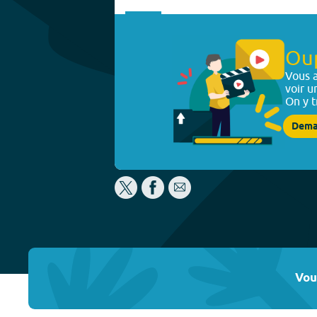
Ou
Vous a
voir u
On y t
Dema
Vou