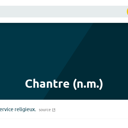
Chantre (n.m.)
ervice religieux.
source