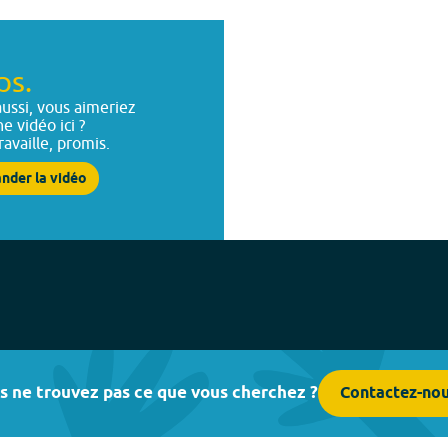
ps.
ussi, vous aimeriez
ne vidéo ici ?
ravaille, promis.
nder la vidéo
s ne trouvez pas ce que vous cherchez ?
Contactez-no