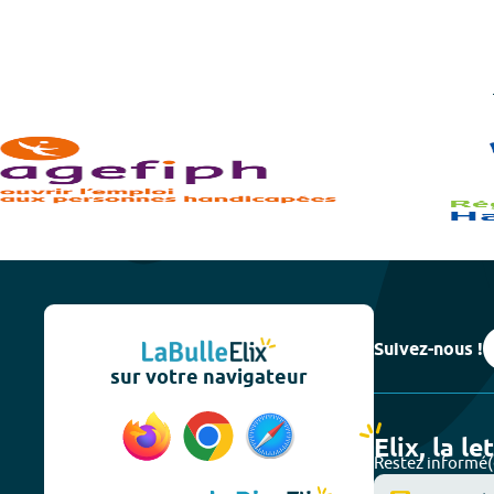
Suivez-nous !
sur votre navigateur
Elix, la le
Restez informé(