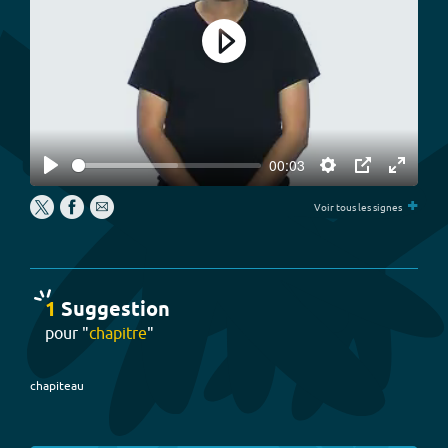
Play
00:03
Play
Settings
PIP
Enter
+
fullscree
Voir tous les signes
1
Suggestion
pour "
chapitre
"
chapiteau