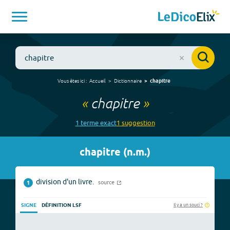
Vous êtes ici :
Accueil
Dictionnaire
chapitre
«
chapitre
»
1
terme
exact
1
suggestion
chapitre
(
n.m.
)
division d'un livre.
source
1
Il y a un souci ?
SIGNE
DÉFINITION LSF