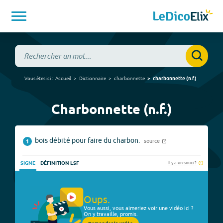
Vous êtes ici :
Accueil
Dictionnaire
charbonnette
charbonnette
(
n.f.
)
Charbonnette (n.f.)
bois débité pour faire du charbon.
source
1
Il y a un souci ?
SIGNE
DÉFINITION LSF
Oups.
Vous aussi, vous aimeriez voir une vidéo ici ?
On y travaille, promis.