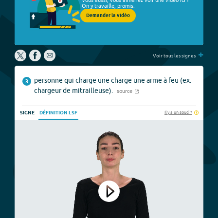
On y travaille, promis.
Demander la vidéo
+
Voir tous les signes
personne qui charge une charge une arme à feu (ex.
3
chargeur de mitrailleuse).
source
Il y a un souci ?
SIGNE
DÉFINITION LSF
Play