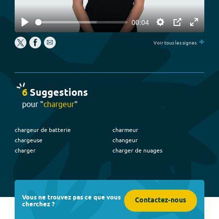
00:04
Play
Settings
PIP
Enter
+
fullscree
Voir tous les signes
6
Suggestion
s
pour "
chargeur
"
chargeur de batterie
charmeur
chargeuse
changeur
charger
charger de nuages
Vous ne trouvez pas ce que vous
Contactez-nous
cherchez ?