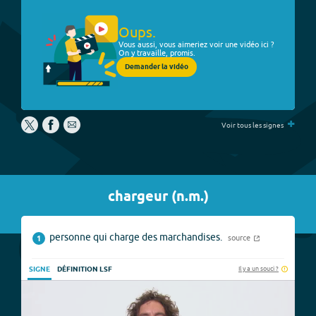
Oups.
Vous aussi, vous aimeriez voir une vidéo ici ?
On y travaille, promis.
Demander la vidéo
+
Voir tous les signes
chargeur
(
n.m.
)
personne qui charge des marchandises.
source
1
Il y a un souci ?
SIGNE
DÉFINITION LSF