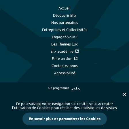
Accueil
Découvrir Elix
Nos partenaires
Entreprises et Collectivités
Engagez-vous !
Les Thèmes Elix
Elix académie
Faire un don
Contactez-nous
Accessibilité
En poursuivant votre navigation sur ce site, vous acceptez
l’utilisation de Cookies pour réaliser des statistiques de visites
Plan du site
-
Index alphabétique
-
En savoir plus et paramétrer les Cookies
Mentions légales et données personnelles
-
Paramétrer les cookies
-
Crédits