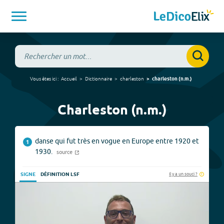
Vous êtes ici :
Accueil
Dictionnaire
charleston
charleston
(
n.m.
)
Charleston (n.m.)
danse qui fut très en vogue en Europe entre 1920 et
1
1930.
source
Il y a un souci ?
SIGNE
DÉFINITION LSF