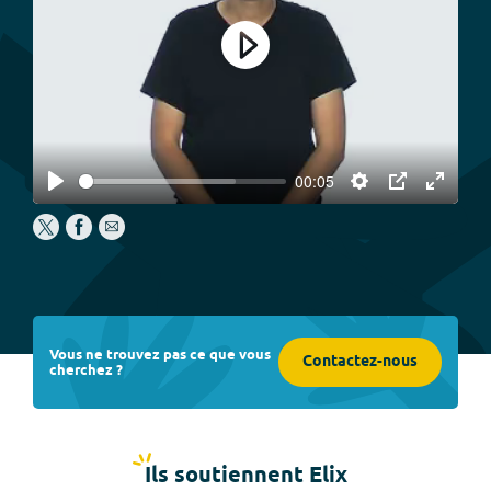
Play
00:05
Play
Settings
PIP
Enter
fullscree
Vous ne trouvez pas ce que vous
Contactez-nous
cherchez ?
Ils soutiennent Elix