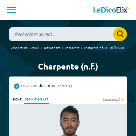
Vous êtes ici :
Accueil
Dictionnaire
charpente
charpente
(
n.f.
)
Définition
Charpente (n.f.)
ossature du corps.
source
2
Il y a un souci ?
SIGNE
DÉFINITION LSF