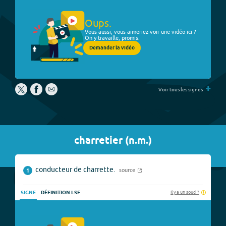
Oups.
Vous aussi, vous aimeriez voir une vidéo ici ?
On y travaille, promis.
Demander la vidéo
+
Voir tous les signes
charretier
(
n.m.
)
conducteur de charrette.
source
1
Il y a un souci ?
SIGNE
DÉFINITION LSF