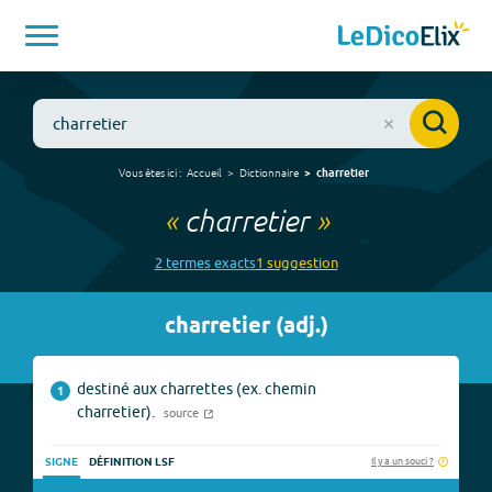
Vous êtes ici :
Accueil
Dictionnaire
charretier
«
charretier
»
2
terme
s
exact
s
1
suggestion
charretier
(
adj.
)
destiné aux charrettes (ex. chemin
1
charretier).
source
Il y a un souci ?
SIGNE
DÉFINITION LSF