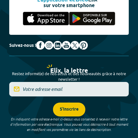
L'application
sur votre smartphone
Suivez-nous !
Elix, la lettre
Restez informé(e) de nos actus et des nouveautés grâce à notre
newsletter !
S'inscrire
En indiquant votre adresse e-mail ci-dessus vous consentez à recevoir notre lettre
d’information par voie électronique. Vous pouvez vous désinscrire à tout moment
en modifiant vos paramètres via les liens de désinscription.