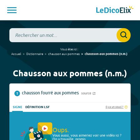
Vous êtes ici :
Accueil
Dictionnaire
chausson aux pommes
chausson aux pommes
(
n.m.
)
Chausson aux pommes (n.m.)
chausson fourré aux pommes
source
1
Il y a un souci ?
SIGNE
DÉFINITION LSF
Oups.
Vous aussi, vous aimeriez voir une vidéo ici ?
On y travaille, promis.