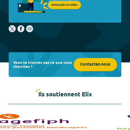
Demander la vidéo
Vous ne trouvez pas ce que vous
Contactez-nous
cherchez ?
Ils soutiennent Elix