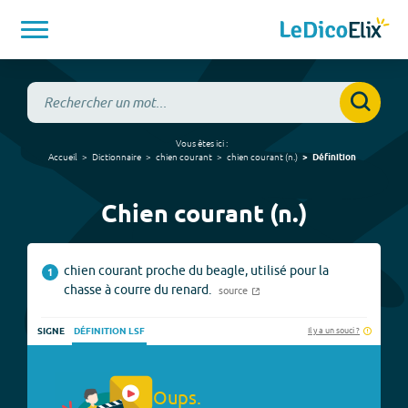
Vous êtes ici :
Accueil
Dictionnaire
chien courant
chien courant
(
n.
)
Définition
Chien courant (n.)
chien courant proche du beagle, utilisé pour la
1
chasse à courre du renard.
source
Il y a un souci ?
SIGNE
DÉFINITION LSF
Oups.