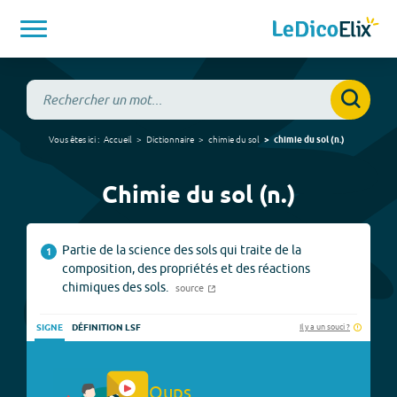
Vous êtes ici :
Accueil
Dictionnaire
chimie du sol
chimie du sol
(
n.
)
Chimie du sol (n.)
Partie de la science des sols qui traite de la
1
composition, des propriétés et des réactions
chimiques des sols.
source
Il y a un souci ?
SIGNE
DÉFINITION LSF
Oups.