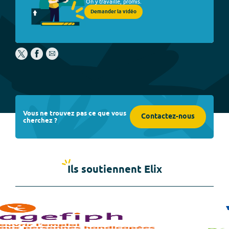
On y travaille, promis.
Demander la vidéo
Vous ne trouvez pas ce que vous
Contactez-nous
cherchez ?
Ils soutiennent Elix