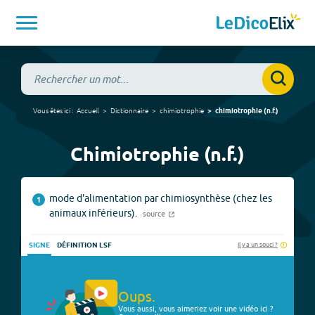
Vous êtes ici :
Accueil
Dictionnaire
chimiotrophie
chimiotrophie
(
n.f.
)
Chimiotrophie (n.f.)
mode d'alimentation par chimiosynthèse (chez les
1
animaux inférieurs).
source
Il y a un souci ?
SIGNE
DÉFINITION LSF
Oups.
Vous aussi, vous aimeriez voir une vidéo ici ?