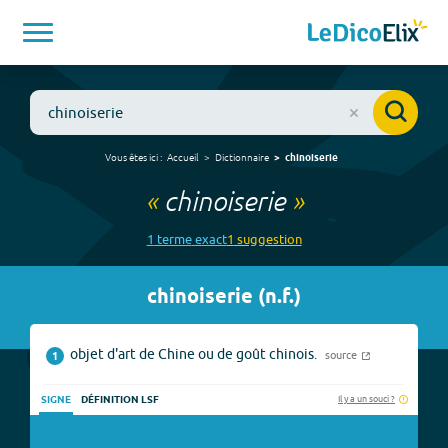
Vous êtes ici :
Accueil
Dictionnaire
chinoiserie
«
chinoiserie
»
1
terme
exact
1
suggestion
chinoiserie
(
n.f.
)
objet d'art de Chine ou de goût chinois.
source
1
Il y a un souci ?
SIGNE
DÉFINITION LSF