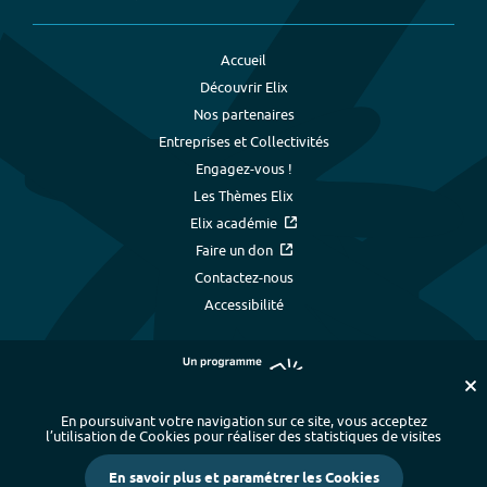
Accueil
Découvrir Elix
Nos partenaires
Entreprises et Collectivités
Engagez-vous !
Les Thèmes Elix
Elix académie
Faire un don
Contactez-nous
Accessibilité
En poursuivant votre navigation sur ce site, vous acceptez
l’utilisation de Cookies pour réaliser des statistiques de visites
Plan du site
-
Index alphabétique
-
En savoir plus et paramétrer les Cookies
Mentions légales et données personnelles
-
Paramétrer les cookies
-