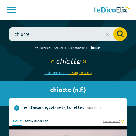
Vous êtes ici :
Accueil
Dictionnaire
chiotte
«
chiotte
»
1
terme
exact
1
suggestion
chiotte
(
n.f.
)
lieu d'aisance, cabinets, toilettes.
source
1
Il y a un souci ?
SIGNE
DÉFINITION LSF