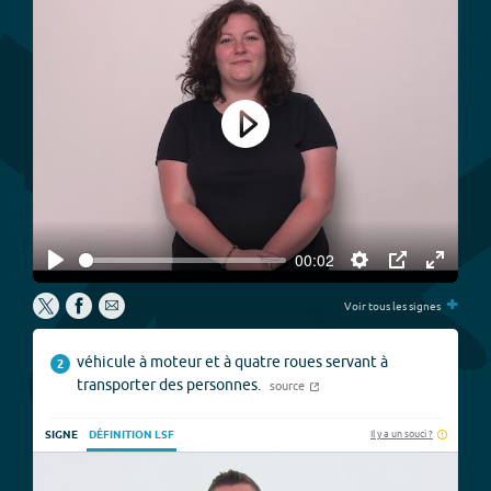
Play
00:02
Play
Settings
PIP
Enter
+
fullscree
Voir tous les signes
véhicule à moteur et à quatre roues servant à
2
transporter des personnes.
source
Il y a un souci ?
SIGNE
DÉFINITION LSF