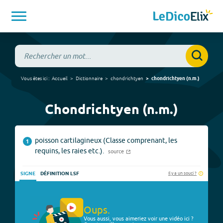
Vous êtes ici :
Accueil
Dictionnaire
chondrichtyen
chondrichtyen
(
n.m.
)
Chondrichtyen (n.m.)
poisson cartilagineux (Classe comprenant, les
1
requins, les raies etc.).
source
Il y a un souci ?
SIGNE
DÉFINITION LSF
Oups.
Vous aussi, vous aimeriez voir une vidéo ici ?