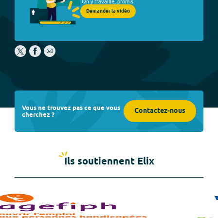
On y travaille, promis.
Demander la vidéo
Vous ne trouvez pas ce que vous
Contactez-nous
cherchez ?
Ils soutiennent Elix