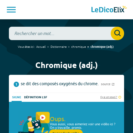
Vous êtes ici :
Accueil
Dictionnaire
chromique
chromique
(
adj.
)
Chromique (adj.)
se dit des composés oxygénés du chrome.
source
1
Il y a un souci ?
SIGNE
DÉFINITION LSF
Oups.
Vous aussi, vous aimeriez voir une vidéo ici ?
On y travaille, promis.