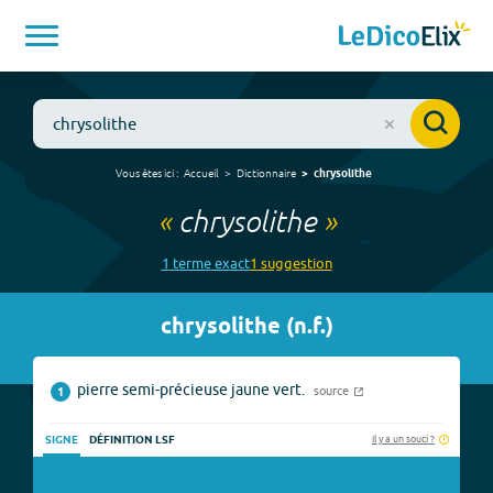
Vous êtes ici :
Accueil
Dictionnaire
chrysolithe
«
chrysolithe
»
1
terme
exact
1
suggestion
chrysolithe
(
n.f.
)
pierre semi-précieuse jaune vert.
source
1
Il y a un souci ?
SIGNE
DÉFINITION LSF