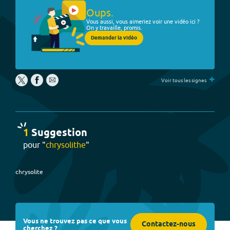
Oups.
Vous aussi, vous aimeriez voir une vidéo ici ?
On y travaille, promis.
Demander la vidéo
+
Voir tous les signes
1
Suggestion
pour "
chrysolithe
"
chrysolite
Vous ne trouvez pas ce que vous
Contactez-nous
cherchez ?