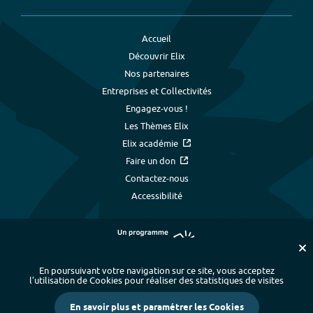
Accueil
Découvrir Elix
Nos partenaires
Entreprises et Collectivités
Engagez-vous !
Les Thèmes Elix
Elix académie
Faire un don
Contactez-nous
Accessibilité
En poursuivant votre navigation sur ce site, vous acceptez
l’utilisation de Cookies pour réaliser des statistiques de visites
Plan du site
-
Index alphabétique
-
En savoir plus et paramétrer les Cookies
Mentions légales et données personnelles
-
Paramétrer les cookies
-