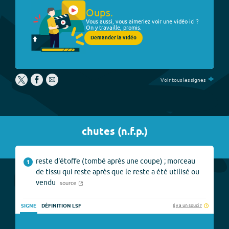
Oups.
Vous aussi, vous aimeriez voir une vidéo ici ?
On y travaille, promis.
Demander la vidéo
+
Voir tous les signes
chutes
(
n.f.p.
)
reste d'étoffe (tombé après une coupe) ; morceau
1
de tissu qui reste après que le reste a été utilisé ou
vendu
source
Il y a un souci ?
SIGNE
DÉFINITION LSF