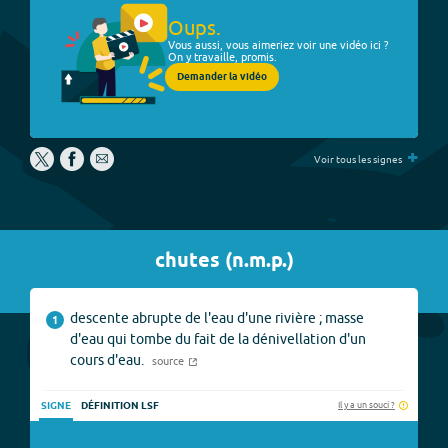
Oups.
Vous aussi, vous aimeriez voir une vidéo ici ?
On y travaille, promis.
Demander la vidéo
+
Voir tous les signes
chutes
(
n.m.p.
)
descente abrupte de l'eau d'une rivière ; masse
1
d'eau qui tombe du fait de la dénivellation d'un
cours d'eau.
source
Il y a un souci ?
SIGNE
DÉFINITION LSF