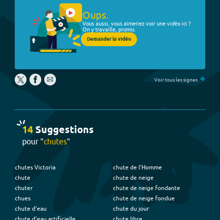
Oups.
Vous aussi, vous aimeriez voir une vidéo ici ?
On y travaille, promis.
Demander la vidéo
+
Voir tous les signes
14
Suggestion
s
pour "
chutes
"
chutes Victoria
chute de l'Homme
chute
chute de neige
chuter
chute de neige fondante
chues
chute de neige fondue
chute d'eau
chute du jour
chute d'eau artificielle
chute libre