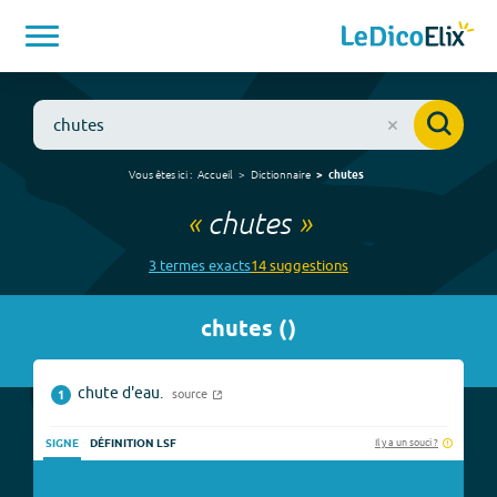
Vous êtes ici :
Accueil
Dictionnaire
chutes
«
chutes
»
3
terme
s
exact
s
14
suggestion
s
chutes
(
)
chute d'eau.
source
1
Il y a un souci ?
SIGNE
DÉFINITION LSF