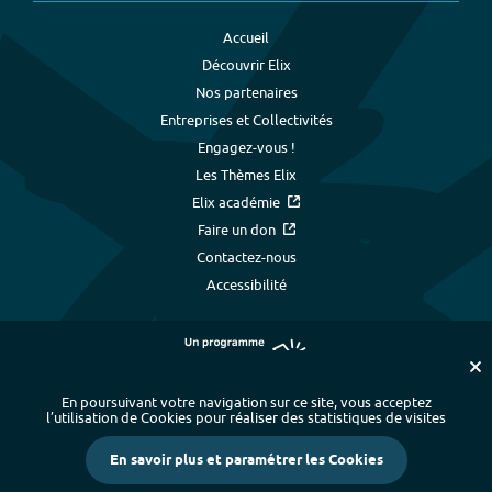
Accueil
Découvrir Elix
Nos partenaires
Entreprises et Collectivités
Engagez-vous !
Les Thèmes Elix
Elix académie
Faire un don
Contactez-nous
Accessibilité
En poursuivant votre navigation sur ce site, vous acceptez
l’utilisation de Cookies pour réaliser des statistiques de visites
Plan du site
-
Index alphabétique
-
En savoir plus et paramétrer les Cookies
Mentions légales et données personnelles
-
Paramétrer les cookies
-
Crédits