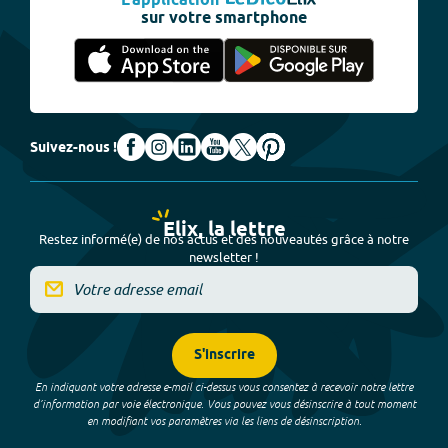
L'application
sur votre smartphone
Suivez-nous !
Elix, la lettre
Restez informé(e) de nos actus et des nouveautés grâce à notre
newsletter !
S'inscrire
En indiquant votre adresse e-mail ci-dessus vous consentez à recevoir notre lettre
d’information par voie électronique. Vous pouvez vous désinscrire à tout moment
en modifiant vos paramètres via les liens de désinscription.