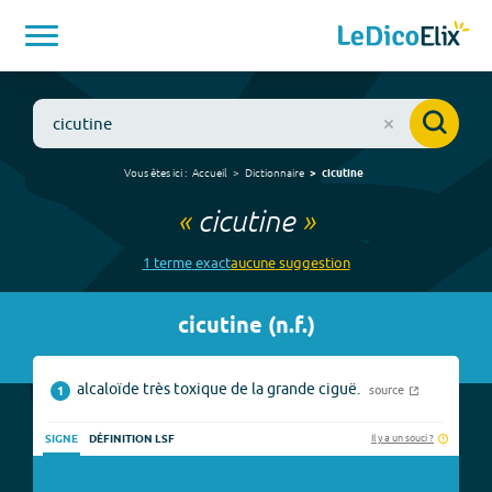
Vous êtes ici :
Accueil
Dictionnaire
cicutine
«
cicutine
»
1
terme
exact
aucune
suggestion
cicutine
(
n.f.
)
alcaloïde très toxique de la grande ciguë.
source
1
Il y a un souci ?
SIGNE
DÉFINITION LSF