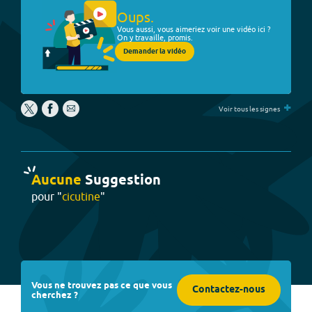
Oups.
Vous aussi, vous aimeriez voir une vidéo ici ?
On y travaille, promis.
Demander la vidéo
+
Voir tous les signes
Aucune
Suggestion
pour "
cicutine
"
Vous ne trouvez pas ce que vous
Contactez-nous
cherchez ?