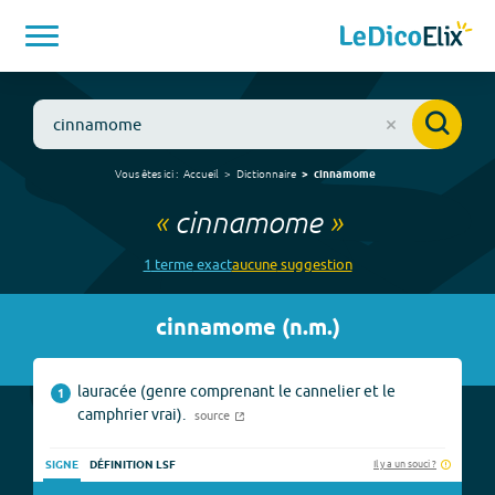
Vous êtes ici :
Accueil
Dictionnaire
cinnamome
«
cinnamome
»
1
terme
exact
aucune
suggestion
cinnamome
(
n.m.
)
lauracée (genre comprenant le cannelier et le
1
camphrier vrai).
source
Il y a un souci ?
SIGNE
DÉFINITION LSF