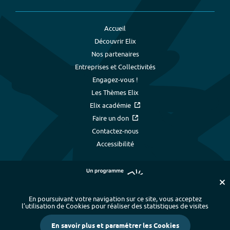
Accueil
Découvrir Elix
Nos partenaires
Entreprises et Collectivités
Engagez-vous !
Les Thèmes Elix
Elix académie
Faire un don
Contactez-nous
Accessibilité
En poursuivant votre navigation sur ce site, vous acceptez
l’utilisation de Cookies pour réaliser des statistiques de visites
Plan du site
-
Index alphabétique
-
En savoir plus et paramétrer les Cookies
Mentions légales et données personnelles
-
Paramétrer les cookies
-