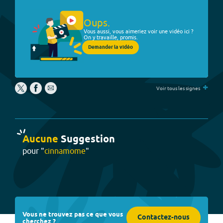
Oups.
Vous aussi, vous aimeriez voir une vidéo ici ?
On y travaille, promis.
Demander la vidéo
+
Voir tous les signes
Aucune
Suggestion
pour "
cinnamome
"
Vous ne trouvez pas ce que vous
Contactez-nous
cherchez ?