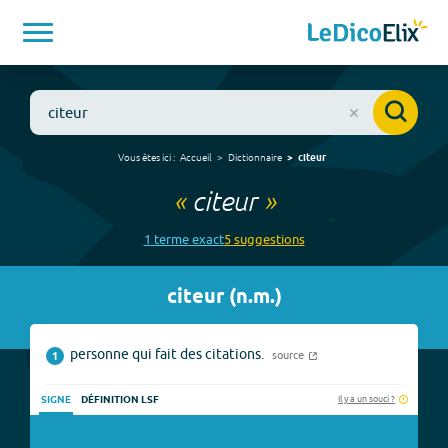
Vous êtes ici :
Accueil
Dictionnaire
citeur
«
citeur
»
1
terme
exact
5
suggestion
s
citeur
(
n.m.
)
personne qui fait des citations.
source
1
Il y a un souci ?
SIGNE
DÉFINITION LSF