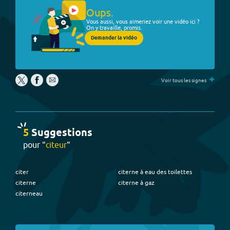
Oups.
Vous aussi, vous aimeriez voir une vidéo ici ?
On y travaille, promis.
Demander la vidéo
+
Voir tous les signes
5
Suggestion
s
pour "
citeur
"
citer
citerne à eau des toilettes
citerne
citerne à gaz
citerneau