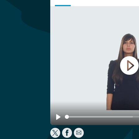
Play
Play