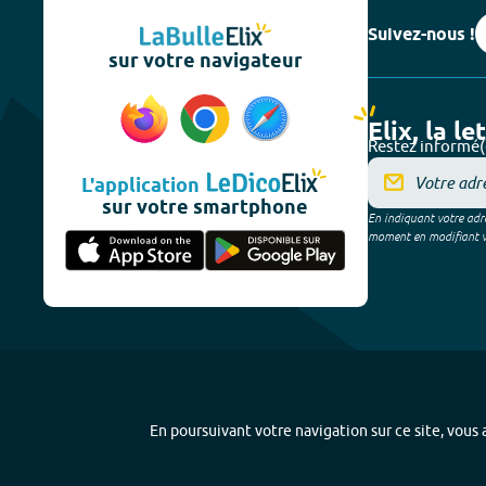
Suivez-nous !
sur votre navigateur
Elix, la le
Restez informé(
L'application
sur votre smartphone
En indiquant votre adre
moment en modifiant vos
En poursuivant votre navigation sur ce site, vous a
Plan du site
-