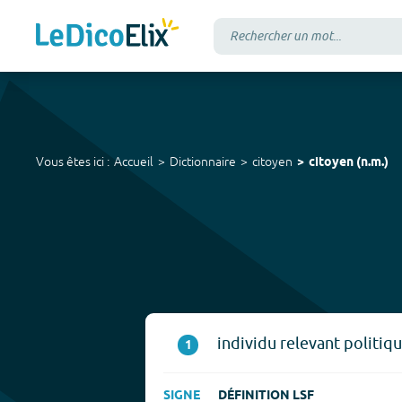
Vous êtes ici :
Accueil
Dictionnaire
citoyen
citoyen
(
n.m.
)
individu relevant politi
1
SIGNE
DÉFINITION LSF