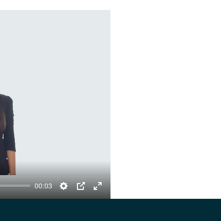
00:03
Settings
PIP
Enter
fullscreen