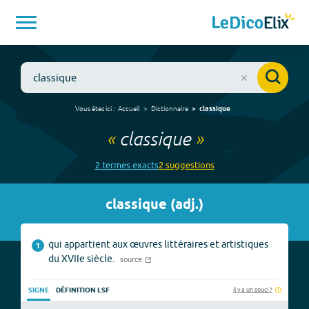
Vous êtes ici :
Accueil
Dictionnaire
classique
«
classique
»
2
terme
s
exact
s
2
suggestion
s
classique
(
adj.
)
qui appartient aux œuvres littéraires et artistiques
1
du XVIIe siècle.
source
Il y a un souci ?
SIGNE
DÉFINITION LSF