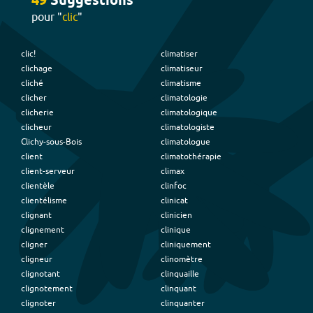
49
Suggestion
s
pour "
clic
"
clic!
climatiser
clichage
climatiseur
cliché
climatisme
clicher
climatologie
clicherie
climatologique
clicheur
climatologiste
Clichy-sous-Bois
climatologue
client
climatothérapie
client-serveur
climax
clientèle
clinfoc
clientélisme
clinicat
clignant
clinicien
clignement
clinique
cligner
cliniquement
cligneur
clinomètre
clignotant
clinquaille
clignotement
clinquant
clignoter
clinquanter