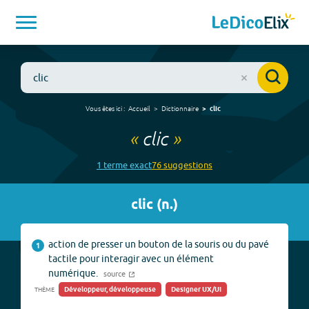
Vous êtes ici :
Accueil
Dictionnaire
clic
«
clic
»
1
terme
exact
76
suggestion
s
clic
(
n.
)
action de presser un bouton de la souris ou du pavé
1
tactile pour interagir avec un élément
numérique.
source
Développeur, développeuse
Designer UX/UI
THÈME