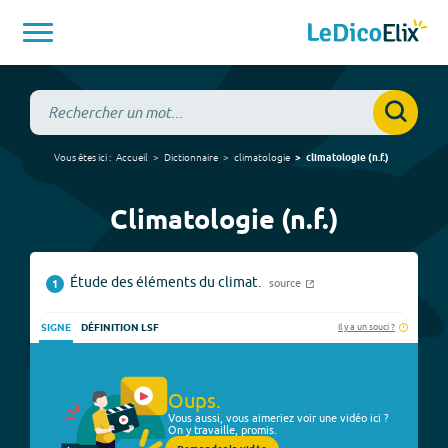
Vous êtes ici :
Accueil
Dictionnaire
climatologie
climatologie
(
n.f.
)
Climatologie (n.f.)
Étude des éléments du climat.
source
1
Il y a un souci ?
SIGNE
DÉFINITION LSF
Oups.
Vous aussi, vous aimeriez voir une vidéo ici ?
On y travaille, promis.