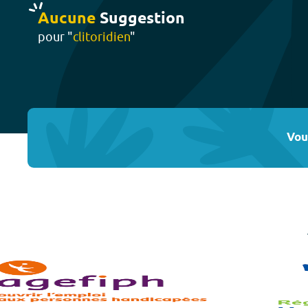
Aucune
Suggestion
pour "
clitoridien
"
Vou