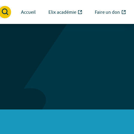
Accueil
Elix académie
Faire un don