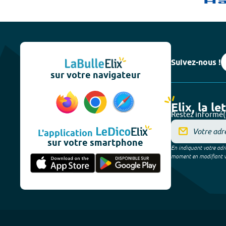
Suivez-nous !
sur votre navigateur
Elix, la le
Restez informé(
L'application
sur votre smartphone
En indiquant votre adre
moment en modifiant vos