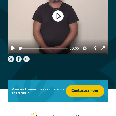
Play
00:05
Play
Settings
PIP
Enter
fullscree
Vous ne trouvez pas ce que vous
Contactez-nous
cherchez ?