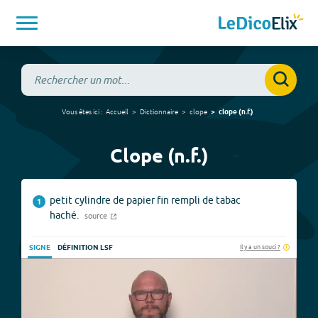
Vous êtes ici :
Accueil
Dictionnaire
clope
clope
(
n.f.
)
Clope (n.f.)
petit cylindre de papier fin rempli de tabac
1
haché.
source
Il y a un souci ?
SIGNE
DÉFINITION LSF