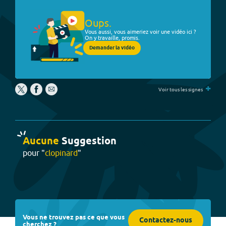
Oups.
Vous aussi, vous aimeriez voir une vidéo ici ?
On y travaille, promis.
Demander la vidéo
+
Voir tous les signes
Aucune
Suggestion
pour "
clopinard
"
Vous ne trouvez pas ce que vous
Contactez-nous
cherchez ?