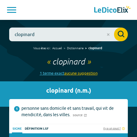
Vous êtes ici :
Accueil
Dictionnaire
clopinard
«
clopinard
»
1
terme
exact
aucune
suggestion
clopinard
(
n.m.
)
personne sans domicile et sans travail, qui vit de
1
mendicité, dans les villes.
source
Il y a un souci ?
SIGNE
DÉFINITION LSF