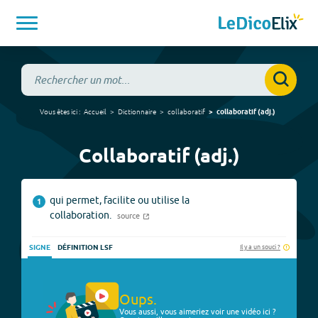
Vous êtes ici :
Accueil
Dictionnaire
collaboratif
collaboratif
(
adj.
)
Collaboratif (adj.)
qui permet, facilite ou utilise la
1
collaboration.
source
Il y a un souci ?
SIGNE
DÉFINITION LSF
Oups.
Vous aussi, vous aimeriez voir une vidéo ici ?