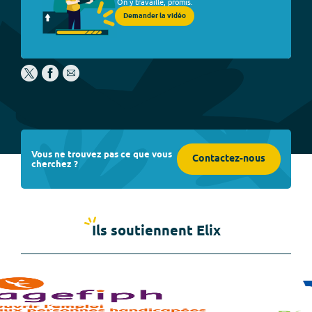
On y travaille, promis.
Demander la vidéo
Vous ne trouvez pas ce que vous
Contactez-nous
cherchez ?
Ils soutiennent Elix