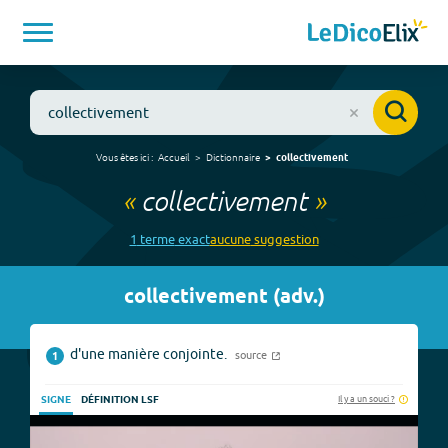
Vous êtes ici :
Accueil
Dictionnaire
collectivement
«
collectivement
»
1
terme
exact
aucune
suggestion
collectivement
(
adv.
)
d'une manière conjointe.
source
1
Il y a un souci ?
SIGNE
DÉFINITION LSF