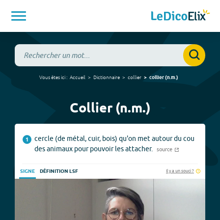
Vous êtes ici :
Accueil
Dictionnaire
collier
collier
(
n.m.
)
Collier (n.m.)
cercle (de métal, cuir, bois) qu'on met autour du cou
1
des animaux pour pouvoir les attacher.
source
Il y a un souci ?
SIGNE
DÉFINITION LSF