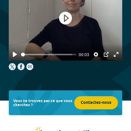
Play
00:03
Play
Settings
PIP
Enter
fullscree
Vous ne trouvez pas ce que vous
Contactez-nous
cherchez ?