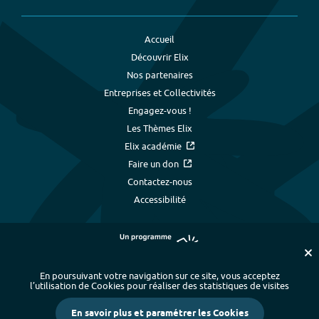
Accueil
Découvrir Elix
Nos partenaires
Entreprises et Collectivités
Engagez-vous !
Les Thèmes Elix
Elix académie
Faire un don
Contactez-nous
Accessibilité
En poursuivant votre navigation sur ce site, vous acceptez
l’utilisation de Cookies pour réaliser des statistiques de visites
Plan du site
-
Index alphabétique
-
En savoir plus et paramétrer les Cookies
Mentions légales et données personnelles
-
Paramétrer les cookies
-