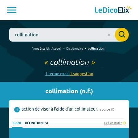
Vous êtes ici :
Accueil
Dictionnaire
collimation
«
collimation
»
1
terme
exact
1
suggestion
collimation
(
n.f.
)
action de viser à l'aide d'un collimateur.
source
1
Il y a un souci ?
SIGNE
DÉFINITION LSF