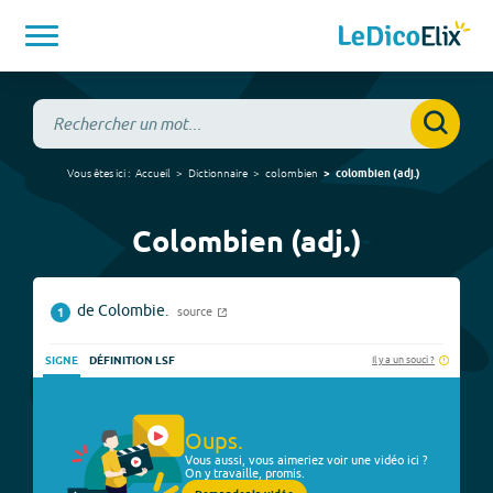
Vous êtes ici :
Accueil
Dictionnaire
colombien
colombien
(
adj.
)
Colombien (adj.)
de Colombie.
source
1
Il y a un souci ?
SIGNE
DÉFINITION LSF
Oups.
Vous aussi, vous aimeriez voir une vidéo ici ?
On y travaille, promis.