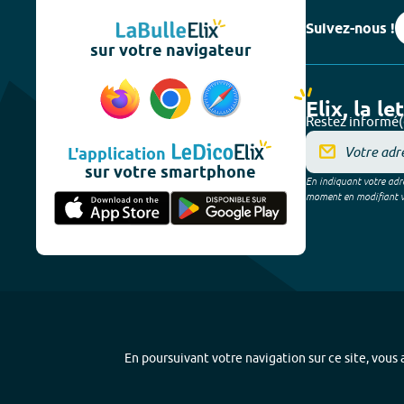
Suivez-nous !
sur votre navigateur
Elix, la le
Restez informé(
L'application
sur votre smartphone
En indiquant votre adre
moment en modifiant vos
En poursuivant votre navigation sur ce site, vous a
Plan du site
-