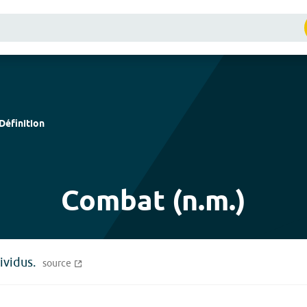
Définition
Combat (n.m.)
ividus.
source