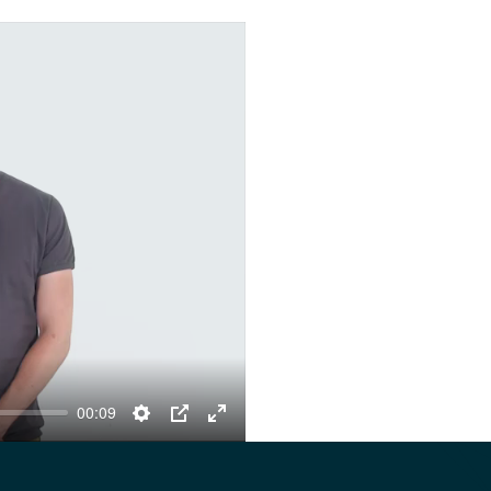
00:09
Settings
PIP
Enter
fullscreen