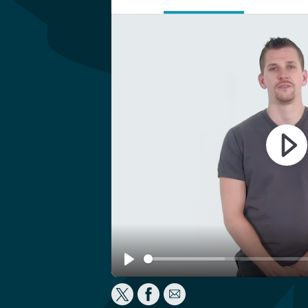
Play
Play