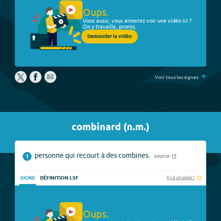
Oups.
Vous aussi, vous aimeriez voir une vidéo ici ?
On y travaille, promis.
Demander la vidéo
+
Voir tous les signes
combinard
(
n.m.
)
personne qui recourt à des combines.
source
1
Il y a un souci ?
SIGNE
DÉFINITION LSF
Oups.