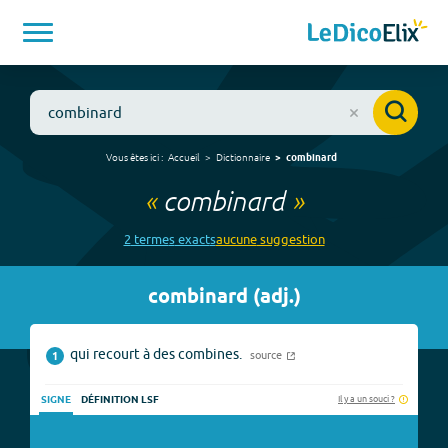
Vous êtes ici :
Accueil
Dictionnaire
combinard
«
combinard
»
2
terme
s
exact
s
aucune
suggestion
combinard
(
adj.
)
qui recourt à des combines.
source
1
Il y a un souci ?
SIGNE
DÉFINITION LSF