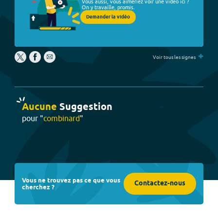
Vous aussi, vous aimeriez voir une vidéo ici ?
On y travaille, promis.
Demander la vidéo
+
Voir tous les signes
Aucune
Suggestion
pour "
combinard
"
Vous ne trouvez pas ce que vous
Contactez-nous
cherchez ?