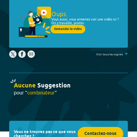
Oups.
Vous aussi, vous aimeriez voir une vidéo ici ?
On y travaille, promis.
Demander la vidéo
+
Voir tous les signes
Aucune
Suggestion
pour "
combinateur
"
Vous ne trouvez pas ce que vous
Contactez-nous
cherchez ?