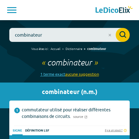
Vous êtes ici :
Accueil
Dictionnaire
combinateur
«
combinateur
»
1
terme
exact
aucune
suggestion
combinateur
(
n.m.
)
commutateur utilisé pour réaliser différentes
1
combinaisons de circuits.
source
Il y a un souci ?
SIGNE
DÉFINITION LSF