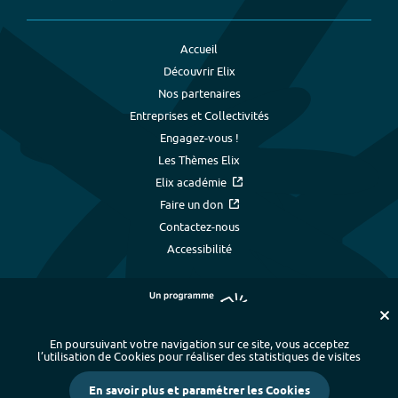
Accueil
Découvrir Elix
Nos partenaires
Entreprises et Collectivités
Engagez-vous !
Les Thèmes Elix
Elix académie
Faire un don
Contactez-nous
Accessibilité
En poursuivant votre navigation sur ce site, vous acceptez
l’utilisation de Cookies pour réaliser des statistiques de visites
Plan du site
-
Index alphabétique
-
En savoir plus et paramétrer les Cookies
Mentions légales et données personnelles
-
Paramétrer les cookies
-