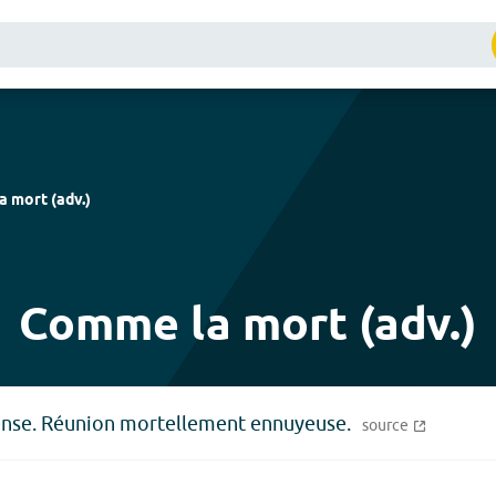
a mort
(
adv.
)
Comme la mort (adv.)
ense. Réunion mortellement ennuyeuse.
source