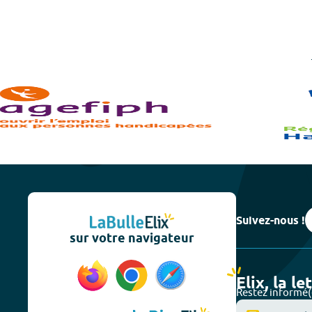
Suivez-nous !
sur votre navigateur
Elix, la le
Restez informé(