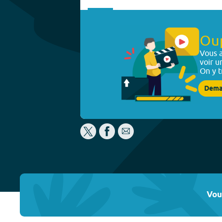
Ou
Vous a
voir u
On y t
Dema
Vou