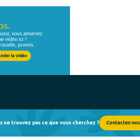
ps.
ussi, vous aimeriez
ne vidéo ici ?
ravaille, promis.
nder la vidéo
s ne trouvez pas ce que vous cherchez ?
Contactez-no