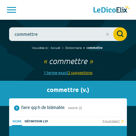
Vous êtes ici :
Accueil
Dictionnaire
commettre
«
commettre
»
1
terme
exact
2
suggestion
s
commettre
(
v.
)
faire qqch de blâmable.
source
1
Il y a un souci ?
SIGNE
DÉFINITION LSF