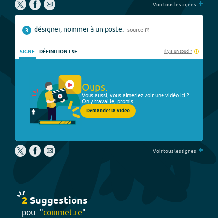
+
Voir tous les signes
désigner, nommer à un poste.
source
3
Il y a un souci ?
SIGNE
DÉFINITION LSF
Oups.
Vous aussi, vous aimeriez voir une vidéo ici ?
On y travaille, promis.
Demander la vidéo
+
Voir tous les signes
2
Suggestion
s
pour "
commettre
"