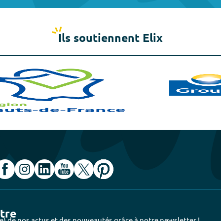
Ils soutiennent Elix
ttre
e) de nos actus et des nouveautés grâce à notre newsletter !