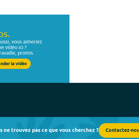
ps.
ussi, vous aimeriez
ne vidéo ici ?
ravaille, promis.
nder la vidéo
s ne trouvez pas ce que vous cherchez ?
Contactez-no