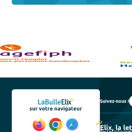
Suivez-nous !
sur votre navigateur
Elix, la le
Restez informé(