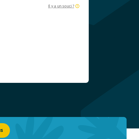
Il y a un souci ?
us