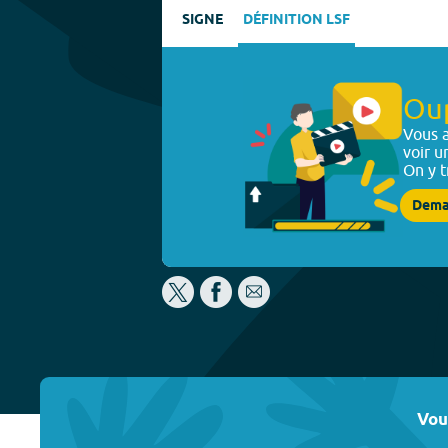
SIGNE
DÉFINITION LSF
Ou
Vous a
voir u
On y t
Dema
Vou