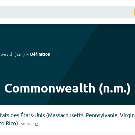
wealth
(
n.m.
)
Définition
Commonwealth (n.m.)
États des États-Unis (Massachusetts, Pennsylvanie, Virgin
to Rico)
source