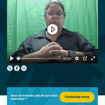
Play
00:05
Play
Settings
PIP
Enter
fullscree
Vous ne trouvez pas ce que vous
Contactez-nous
cherchez ?