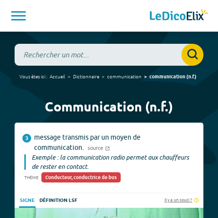
Vous êtes ici :
Accueil
Dictionnaire
communication
communication
(
n.f.
)
Communication (n.f.)
message transmis par un moyen de
3
communication.
source
Exemple : la communication radio permet aux chauffeurs
de rester en contact.
Conducteur, conductrice de bus
THÈME
Il y a un souci ?
SIGNE
DÉFINITION LSF