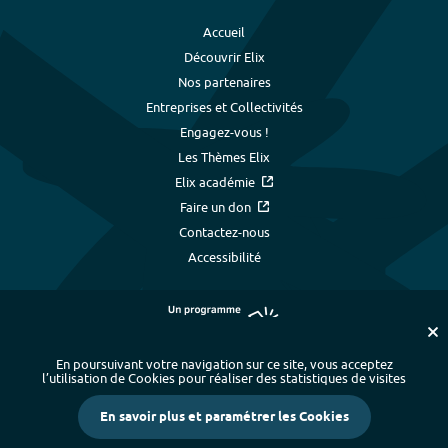
Accueil
Découvrir Elix
Nos partenaires
Entreprises et Collectivités
Engagez-vous !
Les Thèmes Elix
Elix académie
Faire un don
Contactez-nous
Accessibilité
En poursuivant votre navigation sur ce site, vous acceptez
l’utilisation de Cookies pour réaliser des statistiques de visites
Plan du site
-
Index alphabétique
-
En savoir plus et paramétrer les Cookies
Mentions légales et données personnelles
-
Paramétrer les cookies
-
Crédits