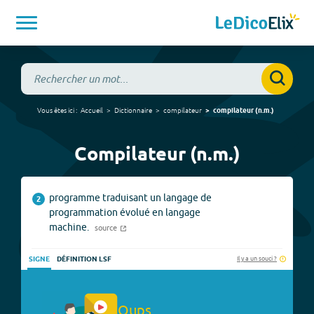
Vous êtes ici :
Accueil
Dictionnaire
compilateur
compilateur
(
n.m.
)
Compilateur (n.m.)
programme traduisant un langage de
2
programmation évolué en langage
machine.
source
Il y a un souci ?
SIGNE
DÉFINITION LSF
Oups.