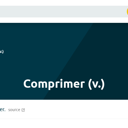
v.
)
Comprimer (v.)
er.
source