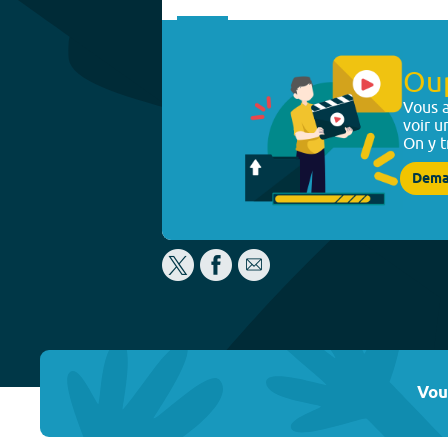
Ou
Vous a
voir u
On y t
Dema
Vou