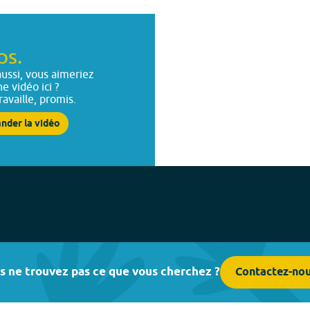
ps.
ussi, vous aimeriez
ne vidéo ici ?
ravaille, promis.
nder la vidéo
s ne trouvez pas ce que vous cherchez ?
Contactez-no