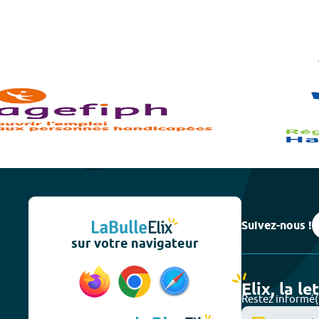
Suivez-nous !
sur votre navigateur
Elix, la le
Restez informé(