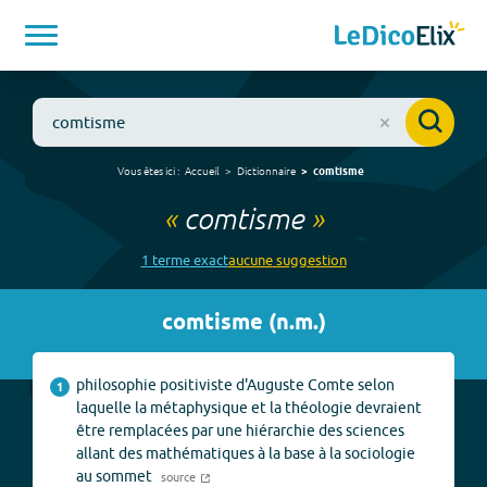
Vous êtes ici :
Accueil
Dictionnaire
comtisme
«
comtisme
»
1
terme
exact
aucune
suggestion
comtisme
(
n.m.
)
philosophie positiviste d'Auguste Comte selon
1
laquelle la métaphysique et la théologie devraient
être remplacées par une hiérarchie des sciences
allant des mathématiques à la base à la sociologie
au sommet
source