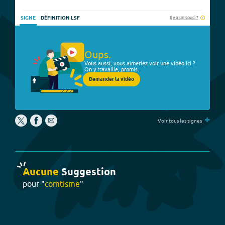
Il y a un souci ?
SIGNE
DÉFINITION LSF
Oups.
Vous aussi, vous aimeriez voir une vidéo ici ?
On y travaille, promis.
Demander la vidéo
+
Voir tous les signes
Aucune
Suggestion
pour "
comtisme
"