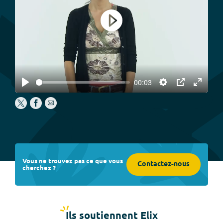
Play
00:03
Play
Settings
PIP
Enter
fullscree
Vous ne trouvez pas ce que vous
Contactez-nous
cherchez ?
Ils soutiennent Elix