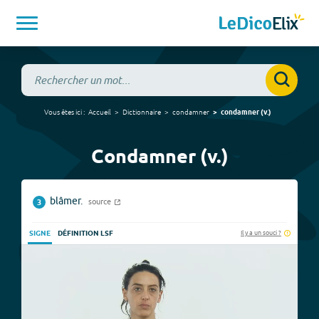
Vous êtes ici :
Accueil
Dictionnaire
condamner
condamner
(
v.
)
Condamner (v.)
blâmer.
source
3
Il y a un souci ?
SIGNE
DÉFINITION LSF