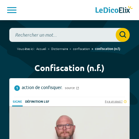
Vous êtes ici :
Accueil
Dictionnaire
confiscation
confiscation
(
n.f.
)
Confiscation (n.f.)
action de confisquer.
source
1
Il y a un souci ?
SIGNE
DÉFINITION LSF