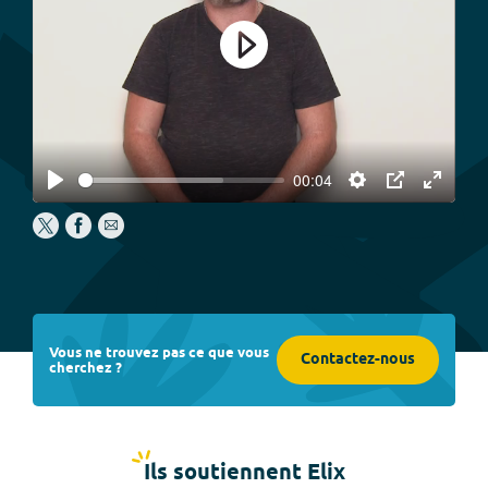
Play
00:04
Play
Settings
PIP
Enter
fullscree
Vous ne trouvez pas ce que vous
Contactez-nous
cherchez ?
Ils soutiennent Elix