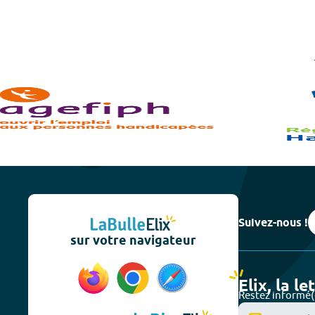
Suivez-nous !
sur votre navigateur
Elix, la le
Restez informé(