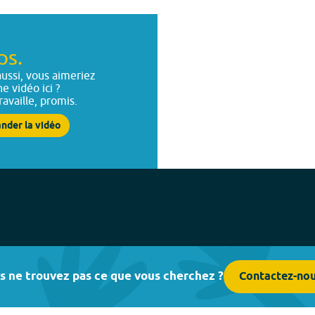
ps.
ussi, vous aimeriez
ne vidéo ici ?
ravaille, promis.
nder la vidéo
s ne trouvez pas ce que vous cherchez ?
Contactez-no