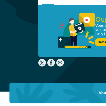
Ou
Vous a
voir u
On y t
Dema
Vou