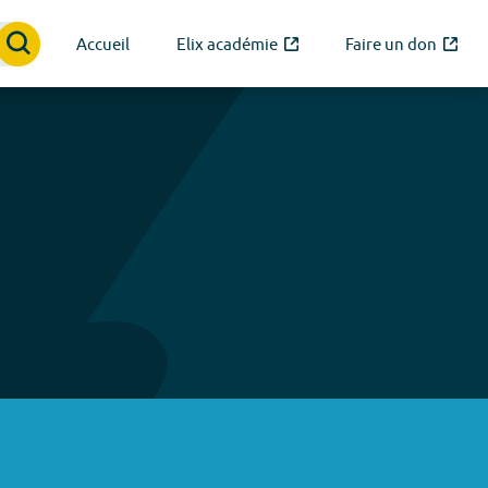
Accueil
Elix académie
Faire un don