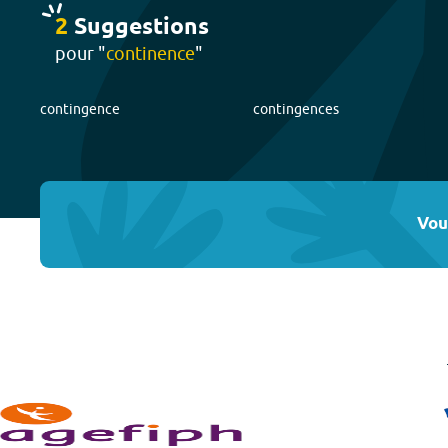
2
Suggestion
s
pour "
continence
"
contingence
contingences
Vou