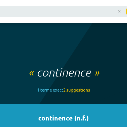
«
continence
»
1
terme
exact
2
suggestion
s
continence
(
n.f.
)