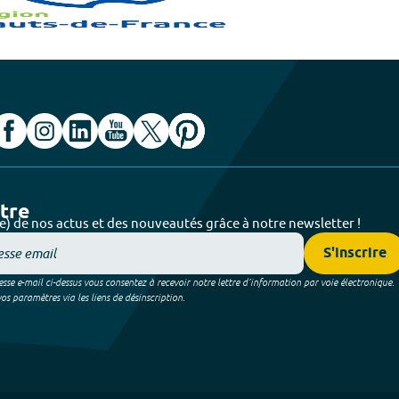
ttre
e) de nos actus et des nouveautés grâce à notre newsletter !
S'inscrire
sse e-mail ci-dessus vous consentez à recevoir notre lettre d’information par voie électronique.
 paramètres via les liens de désinscription.