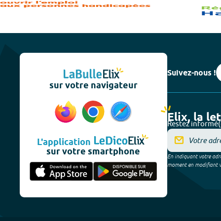
Suivez-nous !
sur votre navigateur
Elix, la le
Restez informé(
L'application
sur votre smartphone
En indiquant votre adre
moment en modifiant vos